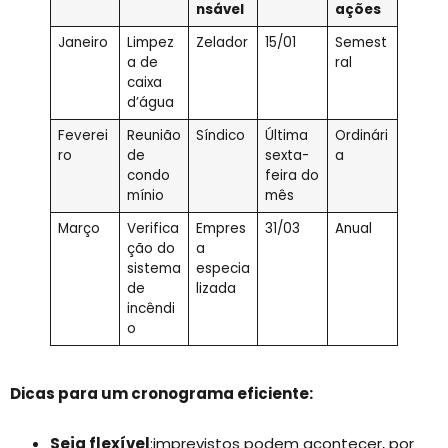
nsável
ações
Janeiro
Limpez
Zelador
15/01
Semest
a de
ral
caixa
d’água
Feverei
Reunião
Síndico
Última
Ordinári
ro
de
sexta-
a
condo
feira do
mínio
mês
Março
Verifica
Empres
31/03
Anual
ção do
a
sistema
especia
de
lizada
incêndi
o
Dicas para um cronograma eficiente:
Seja flexível
:imprevistos podem acontecer, por