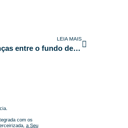
LEIA MAIS
Desvendando as diferenças entre o fundo de reserva e o fundo de obras
cia.
ntegrada com os
erceirizada,
a Seu