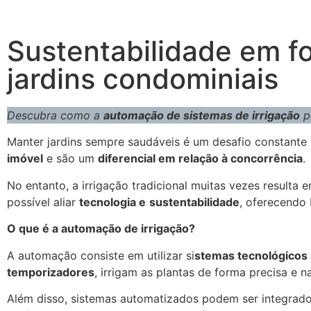
Sustentabilidade em f
jardins condominiais
Descubra como a
automação de sistemas de irrigação
p
Manter jardins sempre saudáveis é um desafio constante
imóvel
e são um
diferencial em relação à concorrência
.
No entanto, a irrigação tradicional muitas vezes resulta
possível aliar
tecnologia e
sustentabilidade
, oferecendo
O que é a automação de irrigação?
A automação consiste em utilizar si
stemas tecnológicos 
temporizadores
, irrigam as plantas de forma precisa e 
Além disso, sistemas automatizados podem ser integrad