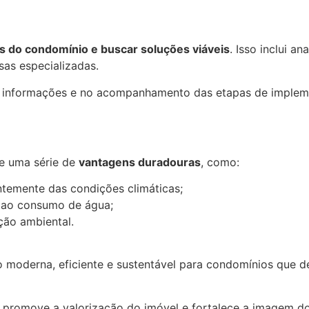
es do condomínio e buscar soluções viáveis
. Isso inclui a
as especializadas.
e informações e no acompanhamento das etapas de impleme
ce uma série de
vantagens duradouras
, como:
temente das condições climáticas;
s ao consumo de água;
ção ambiental.
 moderna, eficiente e sustentável para condomínios que de
gia promove a valorização do imóvel e fortalece a image