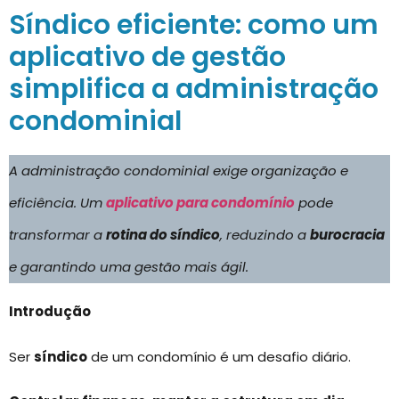
Síndico eficiente: como um
aplicativo de gestão
simplifica a administração
condominial
A administração condominial exige organização e
eficiência. Um
aplicativo para condomínio
pode
transformar a
rotina do síndico
, reduzindo a
burocracia
e garantindo uma gestão mais ágil.
Introdução
Ser
síndico
de um condomínio é um desafio diário.