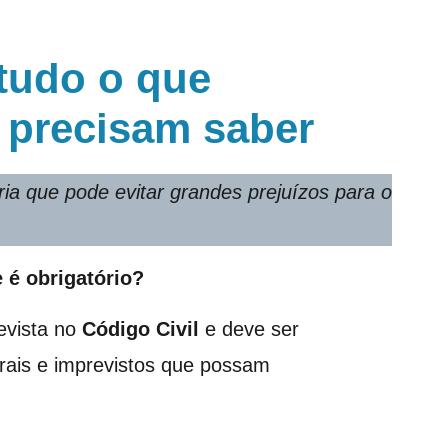
tudo o que
 precisam saber
ia que pode evitar grandes prejuízos para o
 é obrigatório?
evista no
Código Civil
e deve ser
urais e imprevistos que possam