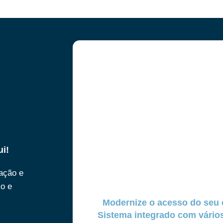
ui!
ração e
xo e
Modernize o acesso do seu 
Sistema integrado com vári