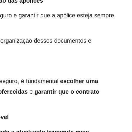
ão das apólices
guro e garantir que a apólice esteja sempre
 organização desses documentos e
 seguro, é fundamental
escolher uma
oferecidas
e
garantir que o contrato
óvel
o e atualizado transmite mais