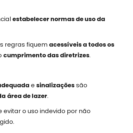
ncial
estabelecer normas de uso da
s regras fiquem
acessíveis a todos os
o
cumprimento das diretrizes
.
 adequada
e
sinalizações
são
da
área de lazer
.
vitar o uso indevido por não
gido.