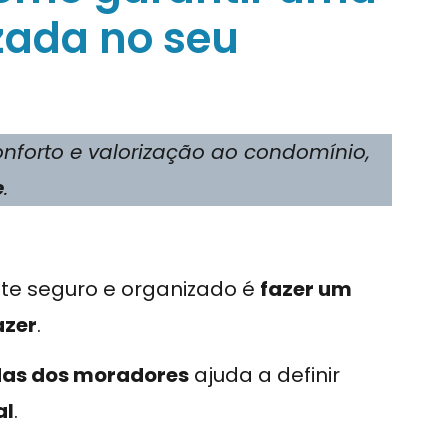
zada no seu
nforto e valorização ao condomínio,
e
.
te seguro e organizado é
fazer um
azer
.
as dos moradores
ajuda a definir
al
.