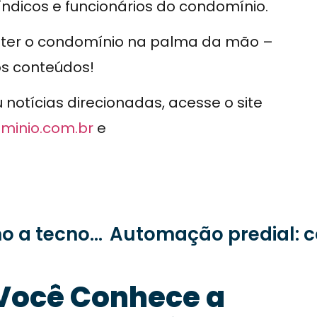
icos e funcionários do condomínio.
e ter o condomínio na palma da mão –
os conteúdos!
otícias direcionadas, acesse o site
minio.com.br
e
Modernização condominial: como a tecnologia está revolucionando a gestão
Você Conhece a