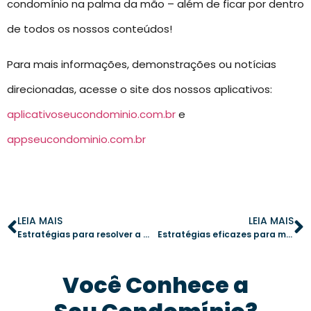
condomínio na palma da mão – além de ficar por dentro
de todos os nossos conteúdos!
Para mais informações, demonstrações ou notícias
direcionadas, acesse o site dos nossos aplicativos:
aplicativoseucondominio.com.br
e
appseucondominio.com.br
LEIA MAIS
LEIA MAIS
Estratégias para resolver a ocupação desordenada das vagas de garagem em condomínios
Estratégias eficazes para melhorar a convivência com vizinhos difíceis no condomínio
Você Conhece a