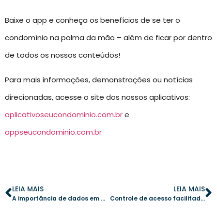
Baixe o app e conheça os benefícios de se ter o
condomínio na palma da mão – além de ficar por dentro
de todos os nossos conteúdos!
Para mais informações, demonstrações ou notícias
direcionadas, acesse o site dos nossos aplicativos:
aplicativoseucondominio.com.br
e
appseucondominio.com.br
LEIA MAIS
LEIA MAIS
A importância de dados em tempo real na gestão condominial: como o aplicativo de gestão pode ajudar
Controle de acesso facilitado: 5 vantagens do reconhecimento facial em condomínios