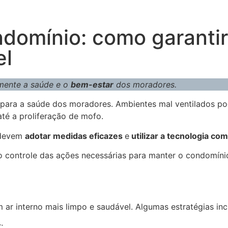
ndomínio: como garanti
el
amente a saúde e o
bem-estar
dos moradores.
 para a saúde dos moradores. Ambientes mal ventilados p
até a proliferação de mofo.
s devem
adotar medidas eficazes
e
utilizar a tecnologia com
 controle das ações necessárias para manter o condomínio
 ar interno mais limpo e saudável. Algumas estratégias in
;