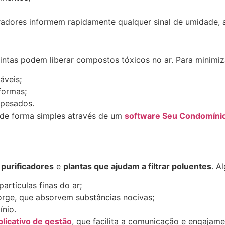
adores informem rapidamente qualquer sinal de umidade, a
ntas podem liberar compostos tóxicos no ar. Para minimiza
áveis;
formas;
 pesados.
 de forma simples através de um
software Seu Condomíni
m
purificadores
e
plantas que ajudam a filtrar poluentes
. A
artículas finas do ar;
jorge, que absorvem substâncias nocivas;
nio.
plicativo de gestão
, que facilita a comunicação e engajam