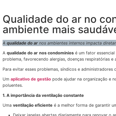
Qualidade do ar no co
ambiente mais saudáv
A
qualidade do ar
nos ambientes internos impacta diret
A
qualidade do ar
nos condomínios
é um fator essencial
problema, favorecendo alergias, doenças respiratórias e 
Para evitar esses problemas, síndicos e administradore
Um
aplicativo de gestão
pode ajudar na organização e no
poluentes.
1. A importância da ventilação constante
Uma
ventilação eficiente
é a melhor forma de garantir um
Deixar janelas abertas diariamente para renovar o ar