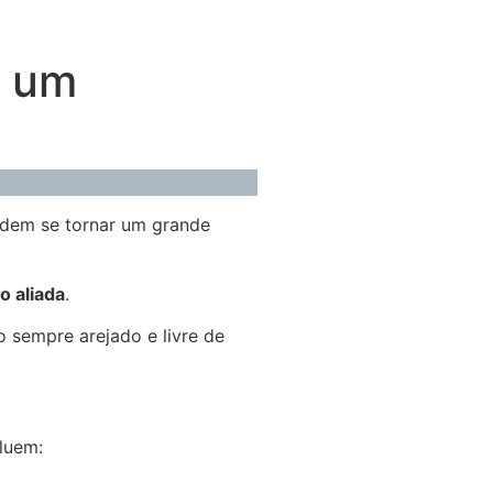
r um
odem se tornar um grande
o aliada
.
 sempre arejado e livre de
cluem: