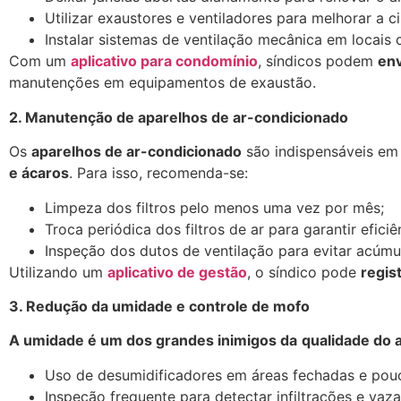
Utilizar exaustores e ventiladores para melhorar a 
Instalar sistemas de ventilação mecânica em locais 
Com um
aplicativo para condomínio
, síndicos podem
env
manutenções em equipamentos de exaustão.
2. Manutenção de aparelhos de ar-condicionado
Os
aparelhos de ar-condicionado
são indispensáveis em
e ácaros
. Para isso, recomenda-se:
Limpeza dos filtros pelo menos uma vez por mês;
Troca periódica dos filtros de ar para garantir eficiê
Inspeção dos dutos de ventilação para evitar acúmul
Utilizando um
aplicativo de gestão
, o síndico pode
regis
3. Redução da umidade e controle de mofo
A umidade é um dos grandes inimigos da
qualidade do 
Uso de desumidificadores em áreas fechadas e pouc
Inspeção frequente para detectar infiltrações e vaz