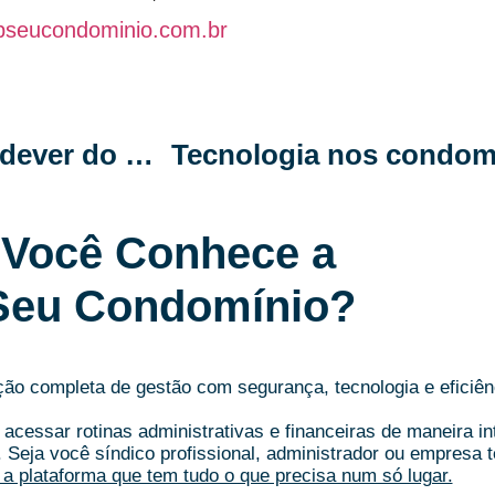
pseucondominio.com.br
Prestação de contas: afinal, qual o dever do síndico?
Você Conhece a
Seu Condomínio?
o completa de gestão com segurança, tecnologia e eficiên
acessar rotinas administrativas e financeiras de maneira i
.
Seja você síndico profissional, administrador ou empresa t
a plataforma que tem tudo o que precisa num só lugar.