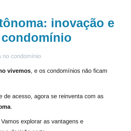
utônoma: inovação e
u condomínio
a no condomínio
omo vivemos
, e os condomínios não ficam
le de acesso, agora se reinventa com as
noma
.
? Vamos explorar as vantagens e