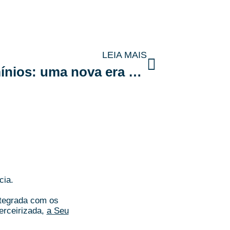
LEIA MAIS
Tecnologia nos condomínios: uma nova era de segurança e conectividade
cia.
ntegrada com os
erceirizada,
a Seu