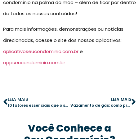
condomínio na palma da mão – além de ficar por dentro
de todos os nossos conteúdos!
Para mais informações, demonstrações ou notícias
direcionadas, acesse o site dos nossos aplicativos:
aplicativoseucondominio.com.br
e
appseucondominio.com.br
LEIA MAIS
LEIA MAIS
10 fatores essenciais que o síndico deve analisar antes de aprovar uma obra
Vazamento de gás: como prevenir e agir em casos de emergência no condomínio
Você Conhece a