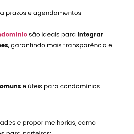
ara prazos e agendamentos
ndomínio
são ideais para
integrar
ões
, garantindo mais transparência e
comuns
e úteis para condomínios
idades e propor melhorias, como
 para porteiros;