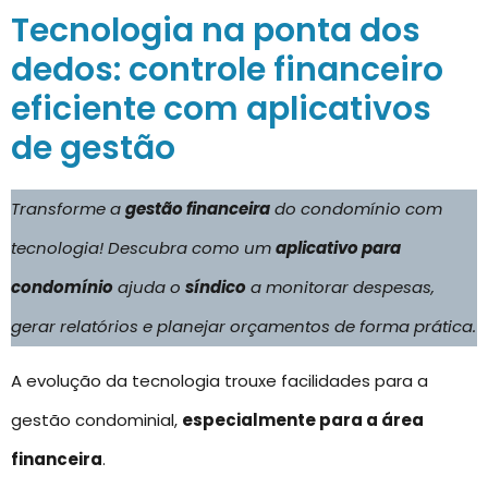
Tecnologia na ponta dos
dedos: controle financeiro
eficiente com aplicativos
de gestão
Transforme a
gestão financeira
do condomínio com
tecnologia! Descubra como um
aplicativo para
condomínio
ajuda o
síndico
a monitorar despesas,
gerar relatórios e planejar orçamentos de forma prática.
A evolução da tecnologia trouxe facilidades para a
gestão condominial,
especialmente para a área
financeira
.