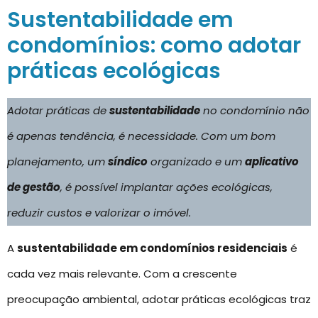
Sustentabilidade em
condomínios: como adotar
práticas ecológicas
Adotar práticas de
sustentabilidade
no condomínio não
é apenas tendência, é necessidade. Com um bom
planejamento, um
síndico
organizado e um
aplicativo
de gestão
, é possível implantar ações ecológicas,
reduzir custos e valorizar o imóvel.
A
sustentabilidade em condomínios residenciais
é
cada vez mais relevante. Com a crescente
preocupação ambiental, adotar práticas ecológicas traz