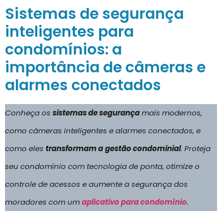
Sistemas de segurança
inteligentes para
condomínios: a
importância de câmeras e
alarmes conectados
Conheça os
sistemas de segurança
mais modernos,
como câmeras inteligentes e alarmes conectados, e
como eles
transformam a
gestão condominial
. Proteja
seu condomínio com tecnologia de ponta, otimize o
controle de acessos e aumente a segurança dos
moradores com um
aplicativo para condomínio
.