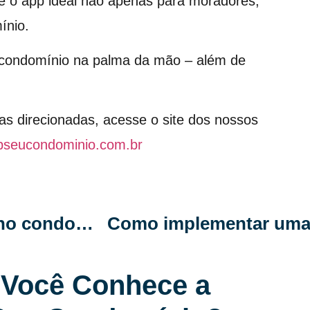
é o app ideal não apenas para moradores,
ínio.
o condomínio na palma da mão – além de
as direcionadas, acesse o site dos nossos
pseucondominio.com.br
Como organizar eventos culturais no condomínio: inspire integração e diversão para todos
Você Conhece a