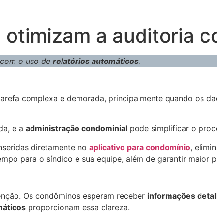
 otimizam a auditoria c
e com o uso de
relatórios automáticos
.
arefa complexa e demorada, principalmente quando os da
da, e a
administração condominial
pode simplificar o proce
nseridas diretamente no
aplicativo para condomínio
, elim
empo para o síndico e sua equipe, além de garantir maior 
tenção. Os condôminos esperam receber
informações deta
máticos
proporcionam essa clareza.