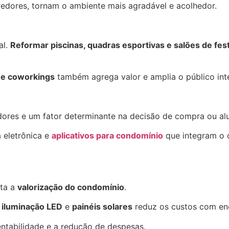
rredores, tornam o ambiente mais agradável e acolhedor.
al.
Reformar piscinas, quadras esportivas e salões de fes
 e coworkings
também agrega valor e amplia o público inte
res e um fator determinante na decisão de compra ou alu
 eletrônica e
aplicativos para condomínio
que integram o 
nta a
valorização do condomínio
.
,
iluminação LED
e
painéis solares
reduz os custos com ene
tabilidade e a redução de despesas.