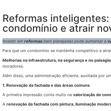
Reformas inteligentes
condomínio e atrair n
Investir em
reformas
bem planejadas pode aumentar a
v
Para que um condomínio se mantenha competitivo e atrae
Melhorias na infraestrutura, na segurança e no paisagi
moradores.
Além disso, uma administração eficiente, auxiliada por 
1. Renovação da fachada e das áreas comuns
A primeira impressão conta muito na
valorização do con
A
renovação da fachada com pintura, iluminação mode