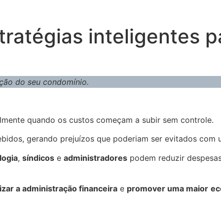
tratégias inteligentes 
ação do seu condomínio.
almente quando os custos começam a subir sem controle.
ebidos, gerando prejuízos que poderiam ser evitados com
logia
,
síndicos
e
administradores
podem reduzir despesas
izar a administração financeira
e
promover uma maior
ec