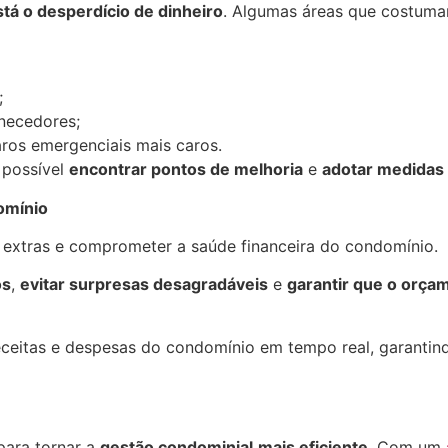
stá o desperdício de dinheiro
. Algumas áreas que costuma
;
necedores;
ros emergenciais mais caros.
 possível
encontrar pontos de melhoria
e
adotar medidas 
omínio
extras e comprometer a saúde financeira do condomínio.
os
,
evitar surpresas desagradáveis
e
garantir que o orçam
eitas e despesas do condomínio em tempo real, garantind
para tornar a
gestão condominial
mais eficiente
. Com um