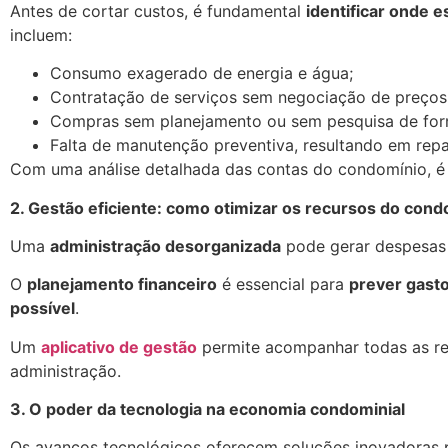
Antes de cortar custos, é fundamental
identificar onde e
incluem:
Consumo exagerado de energia e água;
Contratação de serviços sem negociação de preços
Compras sem planejamento ou sem pesquisa de for
Falta de manutenção preventiva, resultando em repa
Com uma análise detalhada das contas do condomínio, é
2. Gestão eficiente: como otimizar os recursos do cond
Uma
administração desorganizada
pode gerar despesas 
O
planejamento financeiro
é essencial para
prever gast
possível
.
Um
aplicativo de gestão
permite acompanhar todas as rec
administração.
3. O poder da tecnologia na economia condominial
Os avanços tecnológicos oferecem soluções inovadoras 