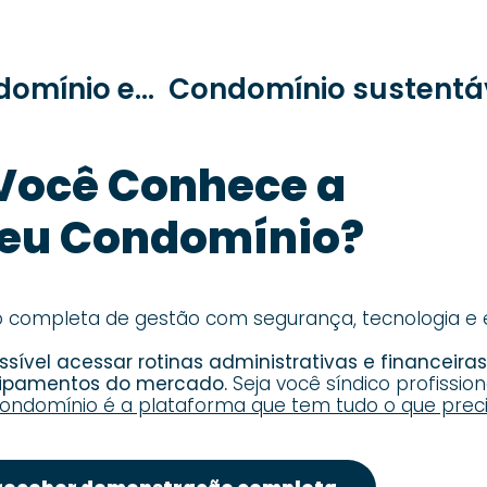
Quais os tipos de gestão de condomínio existentes?
Você Conhece a
eu Condomínio?
ompleta de gestão com segurança, tecnologia e ef
sível acessar rotinas administrativas e financeira
uipamentos do mercado.
Seja você síndico profission
ondomínio é a plataforma que tem tudo o que preci