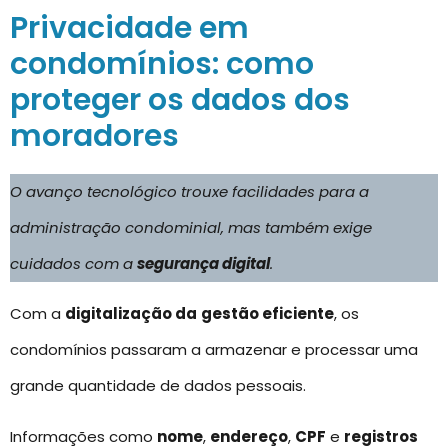
Privacidade em
condomínios: como
proteger os dados dos
moradores
O avanço tecnológico trouxe facilidades para a
administração condominial, mas também exige
cuidados com a
segurança digital
.
Com a
digitalização da
gestão eficiente
, os
condomínios passaram a armazenar e processar uma
grande quantidade de dados pessoais.
Informações como
nome
,
endereço
,
CPF
e
registros