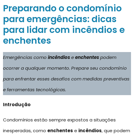
Preparando o condomínio
para emergências: dicas
para lidar com incêndios e
enchentes
Emergências como
incêndios
e
enchentes
podem
ocorrer a qualquer momento. Prepare seu condomínio
para enfrentar esses desafios com medidas preventivas
e ferramentas tecnológicas.
Introdução
Condomínios estão sempre expostos a situações
inesperadas, como
enchentes
e
incêndios
, que podem