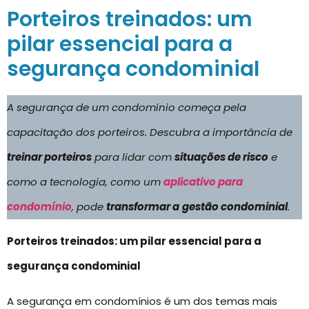
Porteiros treinados: um
pilar essencial para a
segurança condominial
A segurança de um condomínio começa pela
capacitação dos porteiros. Descubra a importância de
treinar porteiros
para lidar com
situações de risco
e
como a tecnologia, como um
aplicativo para
condomínio
, pode
transformar a
gestão condominial
.
Porteiros treinados: um pilar essencial para a
segurança condominial
A segurança em condomínios é um dos temas mais