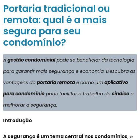
Portaria tradicional ou
remota: qual é a mais
segura para seu
condomínio?
A
gestão condominial
pode se beneficiar da tecnologia
para garantir mais segurança e economia. Descubra as
vantagens da
portaria remota
e como um
aplicativo
para condomínio
pode facilitar o trabalho do
síndico
e
melhorar a segurança.
Introdução
A segurança é um tema central nos condomínios
, e