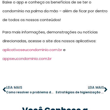
Baixe o app e conheça os benefícios de se ter o
condomínio na palma da mão – além de ficar por dentro
de todos os nossos conteúdos!
Para mais informações, demonstrações ou notícias
direcionadas, acesse o site dos nossos aplicativos:
aplicativoseucondominio.com.br
e
appseucondominio.com.br
LEIA MAIS
LEIA MAIS
Como resolver o problema do cachorro do vizinho sem atritos
Estratégias de higienização para áreas comuns: protegendo o condomínio durante surtos de gripe