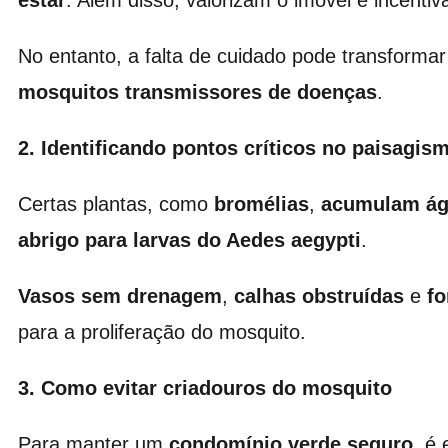
estar
. Além disso, valorizam o imóvel e incenti
No entanto, a falta de cuidado pode transform
mosquitos transmissores de doenças
.
2. Identificando pontos críticos no paisagis
Certas plantas, como
bromélias
,
acumulam águ
abrigo para larvas do Aedes aegypti
.
Vasos sem drenagem
,
calhas obstruídas
e
fo
para a proliferação do mosquito.
3. Como evitar criadouros do mosquito
Para manter um
condomínio verde
seguro
, é