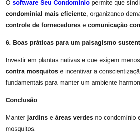
O
software Seu Condomínio
permite que sínd
condominial
mais eficiente
, organizando de
controle de fornecedores
e
comunicação co
6. Boas práticas para um paisagismo sustent
Investir em plantas nativas e que exigem menos 
contra mosquitos
e incentivar a conscientizaç
fundamentais para manter um ambiente harmonios
Conclusão
Manter
jardins
e
áreas verdes
no condomínio ex
mosquitos.