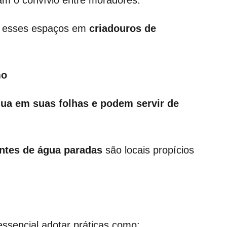
vam o convívio entre moradores.
ar esses espaços em
criadouros de
mo
a em suas folhas e podem servir de
ntes de água paradas
são locais propícios
 essencial adotar práticas como: