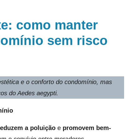
te: como manter
domínio sem risco
tética e o conforto do condomínio, mas
os do Aedes aegypti.
mínio
reduzem a poluição
e
promovem bem-