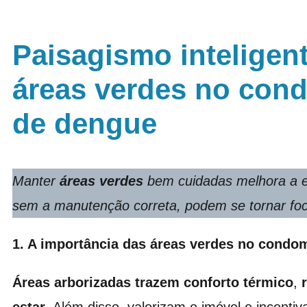
Paisagismo inteligen
áreas verdes no con
de dengue
Manter
áreas verdes
bem cuidadas melhora a es
sem a manutenção correta, podem se tornar foc
1. A importância das áreas verdes no condo
Áreas arborizadas trazem conforto térmico
,