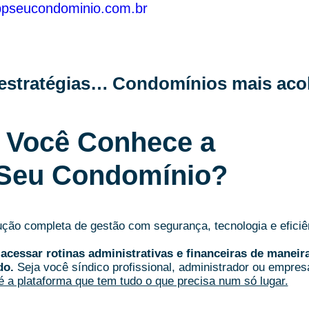
ppseucondominio.com.br
Evite infestações no condomínio: estratégias para impedir a proliferação de ratos e baratas
Você Conhece a
Seu Condomínio?
ão completa de gestão com segurança, tecnologia e eficiê
acessar rotinas administrativas e financeiras de maneir
do.
Seja você síndico profissional, administrador ou empres
 a plataforma que tem tudo o que precisa num só lugar.