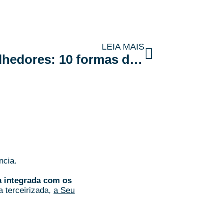
LEIA MAIS
Condomínios mais acolhedores: 10 formas de tornar as áreas comuns mais agradáveis
ncia.
a integrada com os
a terceirizada,
a Seu