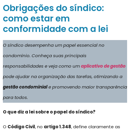
Obrigações do síndico:
como estar em
conformidade com a lei
O síndico desempenha um papel essencial no
condomínio. Conheça suas principais
responsabilidades e veja como um
aplicativo de gestão
pode ajudar na organização das tarefas, otimizando a
gestão condominial
e promovendo maior transparência
para todos.
O que diz a lei sobre o papel do síndico?
O
Código Civil
, no
artigo 1.348
, define claramente as