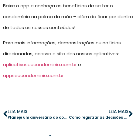
Baixe o app e conheça os benefícios de se ter o
condomínio na palma da mão – além de ficar por dentro
de todos os nossos conteúdos!
Para mais informações, demonstrações ou notícias
direcionadas, acesse o site dos nossos aplicativos:
aplicativoseucondominio.com.br
e
appseucondominio.com.br
LEIA MAIS
LEIA MAIS
Planeje um aniversário do condomínio com criatividade e eficiência
Como registrar as decisões condominiais melhora a convivência entre moradores