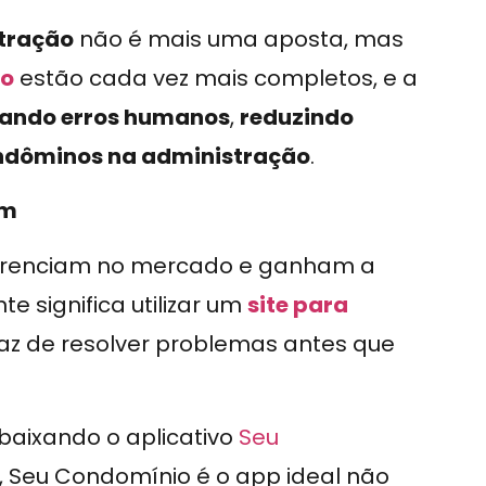
stração
não é mais uma aposta, mas
ão
estão cada vez mais completos, e a
tando erros humanos
,
reduzindo
ndôminos na administração
.
em
ferenciam no mercado e ganham a
e significa utilizar um
site para
paz de resolver problemas antes que
 baixando o aplicativo
Seu
, Seu Condomínio é o app ideal não