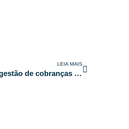
LEIA MAIS
Os 10 maiores erros na gestão de cobranças que podem levar seu condomínio à falência