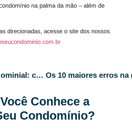
o condomínio na palma da mão – além de
as direcionadas, acesse o site dos nossos
pseucondominio.com.br
Redução de custos na gestão condominial: como um aplicativo de gestão pode transformar seu condomínio
Você Conhece a
Seu Condomínio?