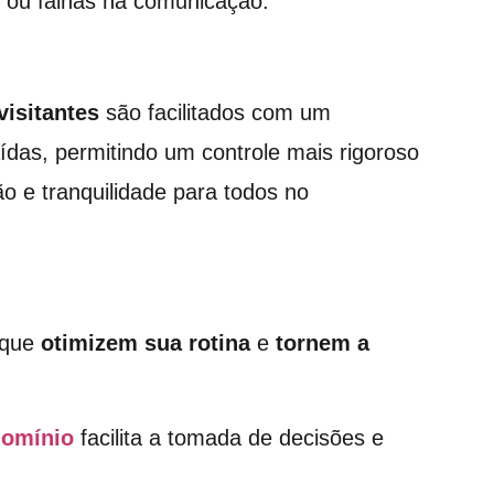
s ou falhas na comunicação.
isitantes
são facilitados com um
aídas, permitindo um controle mais rigoroso
ão e tranquilidade para todos no
 que
otimizem sua rotina
e
tornem a
domínio
facilita a tomada de decisões e