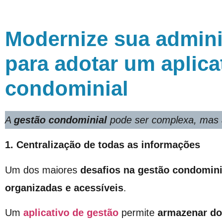
Modernize sua admini
para adotar um aplica
condominial
A
gestão condominial
pode ser complexa, mas a 
1. Centralização de todas as informações
Um dos maiores
desafios na
gestão condomini
organizadas e acessíveis
.
Um
aplicativo de gestão
permite
armazenar d