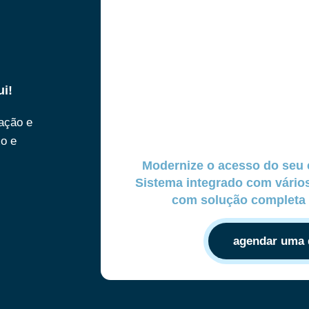
ui!
ração e
xo e
Modernize o acesso do seu 
Sistema integrado com vári
com solução completa 
agendar uma