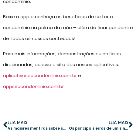
condomínio.
Baixe o app e conheça os benefícios de se ter o
condomínio na palma da mão – além de ficar por dentro
de todos os nossos conteúdos!
Para mais informações, demonstrações ou notícias
direcionadas, acesse o site dos nossos aplicativos:
aplicativoseucondominio.com.br
e
appseucondominio.com.br
LEIA MAIS
LEIA MAIS
As maiores mentiras sobre ser síndico e como evitá-las no dia a dia
Os principais erros de um síndico e como corrigi-los na gestão condominial