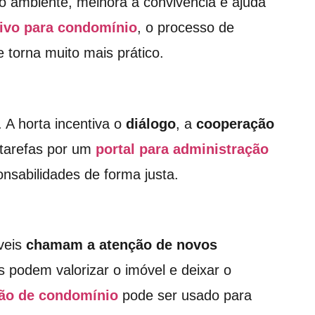
io ambiente, melhora a convivência e ajuda
tivo para condomínio
, o processo de
 torna muito mais prático.
 A horta incentiva o
diálogo
, a
cooperação
 tarefas por um
portal para administração
ponsabilidades de forma justa.
veis
chamam a atenção de novos
 podem valorizar o imóvel e deixar o
ção de condomínio
pode ser usado para