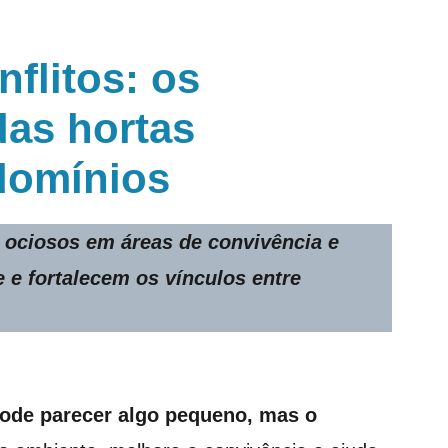
flitos: os
das hortas
domínios
 ociosos em áreas de convivência e
 e fortalecem os vínculos entre
pode parecer algo pequeno, mas o