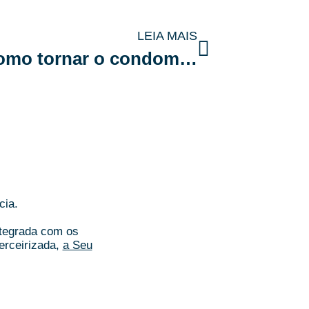
LEIA MAIS
Sinalização inclusiva: como tornar o condomínio mais acessível com pequenas mudanças
cia.
ntegrada com os
erceirizada,
a Seu