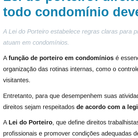
todo condomínio deve
A Lei do Porteiro estabelece regras claras para p
atuam em condomínios.
A
função de porteiro em condomínios
é essenc
organização das rotinas internas, como o contro
visitantes.
Entretanto, para que desempenhem suas atividad
direitos sejam respeitados
de acordo com a legi
A
Lei do Porteiro
, que define direitos trabalhis
profissionais e promover condições adequadas de