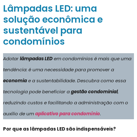
Lâmpadas LED: uma
solução econômica e
sustentável para
condomínios
Adotar
lâmpadas LED
em condomínios é mais que uma
tendência: é uma necessidade para promover a
economia
e a sustentabilidade. Descubra como essa
tecnologia pode beneficiar a
gestão condominial
,
reduzindo custos e facilitando a administração com o
auxílio de um
aplicativo para condomínio
.
Por que as lâmpadas LED são indispensáveis?