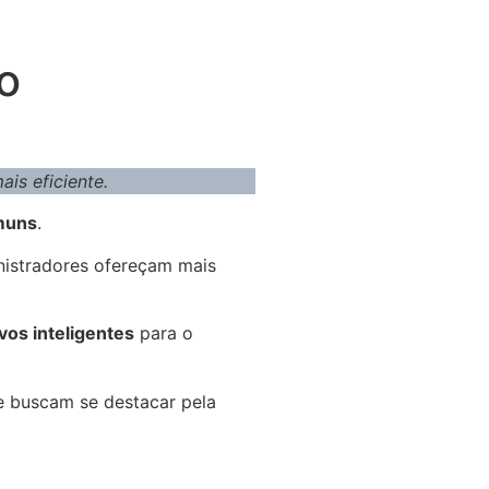
o
ais eficiente.
muns
.
inistradores ofereçam mais
vos inteligentes
para o
e buscam se destacar pela