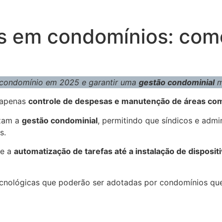
as em condomínios: com
u condomínio em 2025 e garantir uma
gestão condominial
m
 apenas
controle de despesas e manutenção de áreas co
izam a
gestão condominial
, permitindo que síndicos e adm
s.
de a
automatização de tarefas até a instalação de dispositi
ecnológicas que poderão ser adotadas por condomínios qu