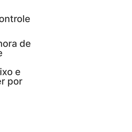
ontrole
hora de
e
ixo e
r por