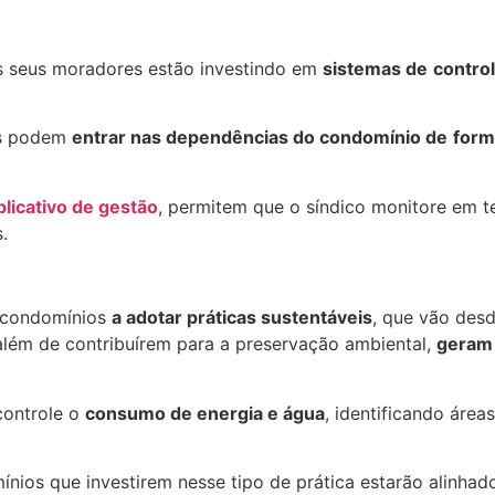
s seus moradores estão investindo em
sistemas de
contro
es podem
entrar nas dependências do condomínio de
form
plicativo de gestão
, permitem que o síndico monitore em t
.
 condomínios
a adotar práticas sustentáveis
, que vão desd
, além de contribuírem para a preservação ambiental,
geram 
controle o
consumo de energia e água
, identificando áre
ínios que investirem nesse tipo de prática estarão alinhad