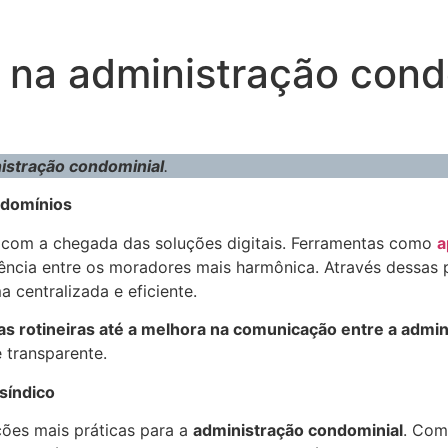
e na administração con
istração condominial
.
ndomínios
com a chegada das soluções digitais. Ferramentas como
a
vência entre os moradores mais harmônica. Através dessas 
 centralizada e eficiente.
s rotineiras até a melhora na comunicação entre a admi
 transparente.
síndico
ões mais práticas para a
administração condominial
. Com