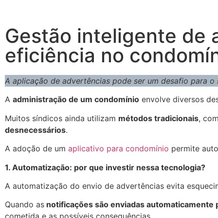
Gestão inteligente de
eficiência no condomí
A aplicação de advertências pode ser um desafio para o
A
administração de um condomínio
envolve diversos desa
Muitos síndicos ainda utilizam
métodos tradicionais
, co
desnecessários
.
A adoção de um
aplicativo para condomínio
permite auto
1. Automatização: por que investir nessa tecnologia?
A automatização do envio de advertências evita esquec
Quando as
notificações são enviadas automaticamente
cometida e as possíveis consequências.