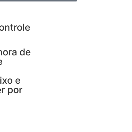
ontrole
hora de
e
ixo e
r por