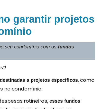
o garantir projetos
omínio
 no seu condomínio com os
fundos
os?
, como
 destinadas a projetos específicos
s no condomínio.
despesas rotineiras,
esses fundos