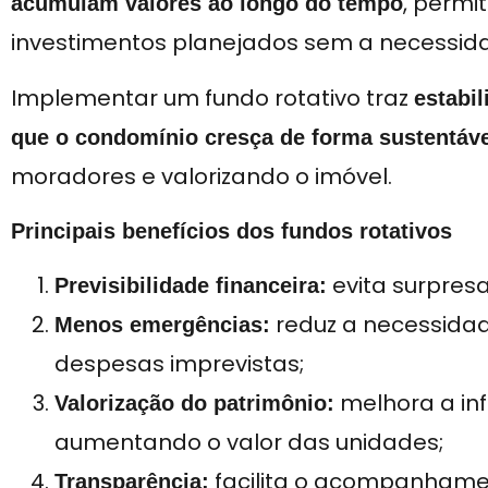
, permi
acumulam valores ao longo do tempo
investimentos planejados sem a necessida
Implementar um fundo rotativo traz
estabil
que o condomínio cresça de forma sustentáve
moradores e valorizando o imóvel.
Principais benefícios dos fundos rotativos
evita surpresa
Previsibilidade financeira:
reduz a necessidad
Menos emergências:
despesas imprevistas;
melhora a inf
Valorização do patrimônio:
aumentando o valor das unidades;
facilita o acompanhamen
Transparência: