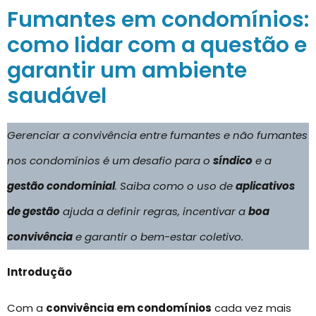
Fumantes em condomínios:
como lidar com a questão e
garantir um ambiente
saudável
Gerenciar a convivência entre fumantes e não fumantes
nos condomínios é um desafio para o
síndico
e a
gestão condominial
. Saiba como o uso de
aplicativos
de gestão
ajuda a definir regras, incentivar a
boa
convivência
e garantir o bem-estar coletivo.
Introdução
Com a
convivência em condomínios
cada vez mais