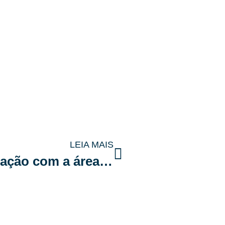
LEIA MAIS
Fração ideal: entenda a relação com a área privativa do seu condomínio