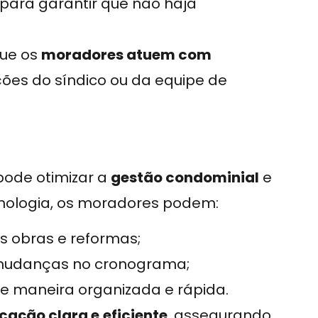
para garantir que não haja
que os
moradores atuem com
ções do síndico ou da equipe de
ode otimizar a
gestão condominial
e
ecnologia, os moradores podem:
s obras e reformas;
mudanças no cronograma;
e maneira organizada e rápida.
cação clara e
eficiente
, assegurando