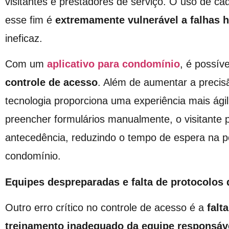
visitantes e prestadores de serviço. O uso de cad
esse fim é
extremamente vulnerável a falhas
ineficaz.
Com um
aplicativo para condomínio
, é possív
controle de acesso
. Além de aumentar a precis
tecnologia proporciona uma experiência mais ági
preencher formulários manualmente, o visitante 
antecedência, reduzindo o tempo de espera na po
condomínio.
Equipes despreparadas e falta de protocolos
Outro erro crítico no controle de acesso é a
falt
treinamento inadequado da equipe responsáve