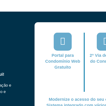
Portal para
2ª Via d
Condomínio Web
do Con
Gratuito
ui!
ração e
xo e
Modernize o acesso do seu 
Sistema integrado com vári