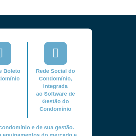
e Boleto
Rede Social do
domínio
Condomínio,
integrada
ao Software de
Gestão do
Condomínio
condomínio e de sua gestão.
os equipamentos do mercado e