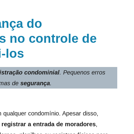
ança do
s no controle de
-los
istração condominial
. Pequenos erros
emas de
segurança
.
 qualquer condomínio. Apesar disso,
 registrar a entrada de moradores
,