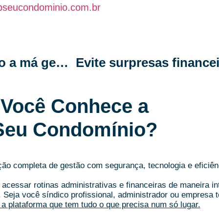
pseucondominio.com.br
Condôminos desconfiados: quando a má gestão mina a confiança coletiva
Você Conhece a
Seu Condomínio?
o completa de gestão com segurança, tecnologia e eficiên
acessar rotinas administrativas e financeiras de maneira i
.
Seja você síndico profissional, administrador ou empresa t
a plataforma que tem tudo o que precisa num só lugar.