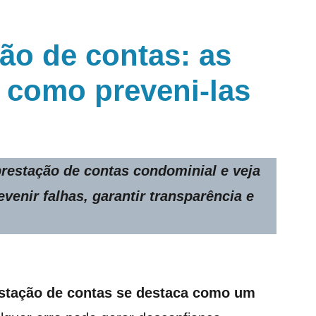
ção de contas: as
 como preveni-las
prestação de contas condominial
e veja
venir falhas, garantir transparência e
stação de contas
se destaca como um