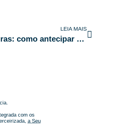
LEIA MAIS
Evite surpresas financeiras: como antecipar e controlar gastos extraordinários no condomínio
cia.
ntegrada com os
erceirizada,
a Seu