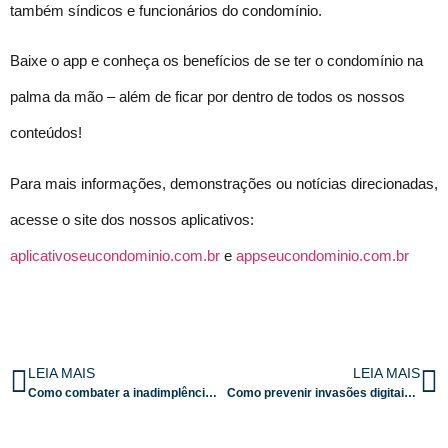
também síndicos e funcionários do condomínio.
Baixe o app e conheça os benefícios de se ter o condomínio na
palma da mão – além de ficar por dentro de todos os nossos
conteúdos!
Para mais informações, demonstrações ou notícias direcionadas,
acesse o site dos nossos aplicativos:
aplicativoseucondominio.com.br
e
appseucondominio.com.br
LEIA MAIS
LEIA MAIS
Como combater a inadimplência e garantir a saúde financeira do condomínio
Como prevenir invasões digitais em portarias de condomínios