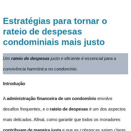
Estratégias para tornar o
rateio de despesas
condominiais mais justo
Um
rateio de despesas
justo e eficiente é essencial para a
convivência harmônica no condomínio.
Introdução
A
administração financeira de um condomínio
envolve
desafios frequentes, e o
rateio de despesas
é um dos aspectos
mais delicados. Afinal, como garantir que todos os moradores
contribuam de maneira justa
e que as cobranças sejam claras