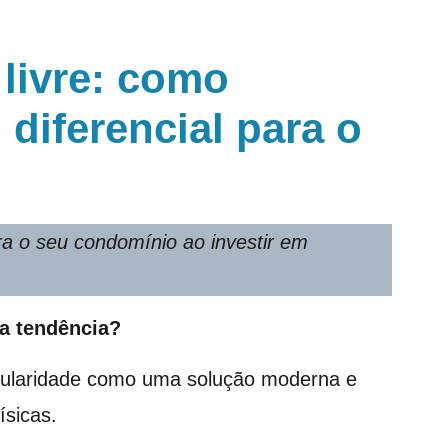
 livre: como
diferencial para o
ra o seu condomínio ao investir em
ma tendência?
pularidade como uma solução moderna e
ísicas.