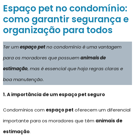
Espaço pet no condomínio:
como garantir segurança e
organização para todos
Ter um
espaço pet
no condomínio é uma vantagem
para os moradores que possuem
animais de
estimação
, mas é essencial que haja regras claras e
boa manutenção.
1. A importância de um espaço pet seguro
Condomínios com
espaço pet
oferecem um diferencial
importante para os moradores que têm
animais de
estimação
.