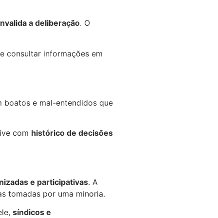
invalida a deliberação
. O
e consultar informações em
m boatos e mal-entendidos que
usive com
histórico de decisões
izadas e participativas
. A
cas tomadas por uma minoria.
ele,
síndicos e