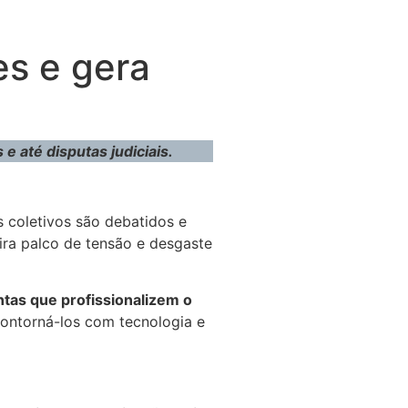
es e gera
e até disputas judiciais.
 coletivos são debatidos e
ira palco de tensão e desgaste
tas que profissionalizem o
contorná-los com tecnologia e