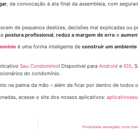
gar
, da convocação à ata final da assembleia, com seguran
ascem de pequenos deslizes, decisões mal explicadas ou 
ma
postura profissional
,
reduz a margem de erro
e
aument
domínio
é uma forma inteligente de
construir um ambiente 
plicativo
Seu Condomínio
! Disponível para
Android
e
IOS
, 
cionários do condomínio.
nio na palma da mão – além de ficar por dentro de todos 
onadas, acesse o site dos nossos aplicativos:
aplicativose
Privacidade ameaçada: como mant