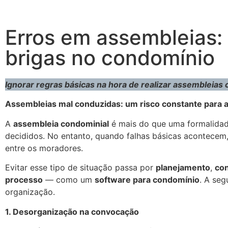
Erros em assembleias: 
brigas no condomínio
Ignorar regras básicas na hora de realizar assembleias c
Assembleias mal conduzidas: um risco constante para 
A
assembleia condominial
é mais do que uma formalidade
decididos. No entanto, quando falhas básicas acontecem
entre os moradores.
Evitar esse tipo de situação passa por
planejamento
,
co
processo
— como um
software para condomínio
. A seg
organização.
1. Desorganização na convocação