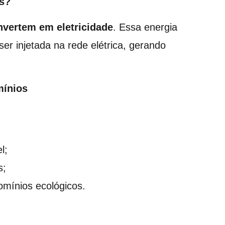
es?
nvertem em eletricidade
. Essa energia
er injetada na rede elétrica, gerando
mínios
l;
s;
domínios ecológicos.