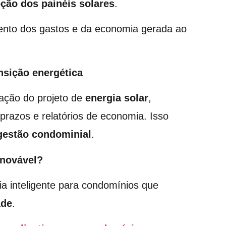
oção dos
painéis solares
.
ento dos gastos e da economia gerada ao
nsição energética
ração do projeto de
energia solar
,
prazos e relatórios de economia. Isso
gestão condominial
.
enovável?
a inteligente para condomínios que
ade
.