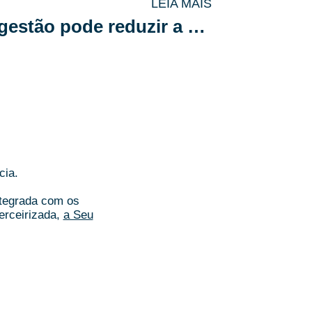
LEIA MAIS
Como um aplicativo de gestão pode reduzir a sobrecarga do síndico
cia.
ntegrada com os
erceirizada,
a Seu