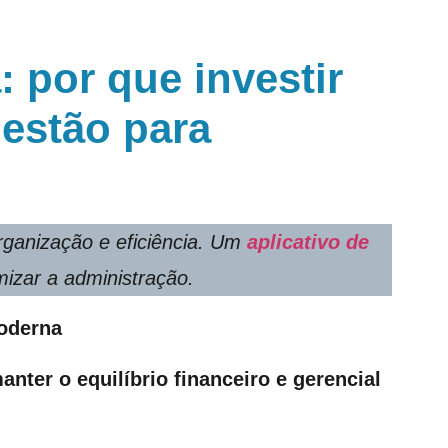
: por que investir
gestão para
organização e eficiência. Um
aplicativo de
mizar a administração.
moderna
anter o equilíbrio financeiro
e gerencial