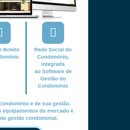
e Boleto
Rede Social do
domínio
Condomínio,
integrada
ao Software de
Gestão do
Condomínio
condomínio e de sua gestão.
os equipamentos do mercado e
de gestão condominial.