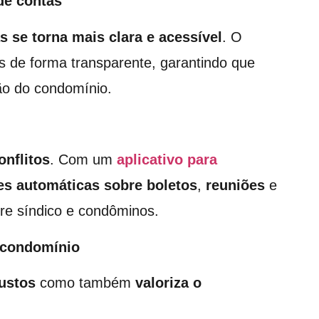
de contas
s se torna mais clara e acessível
. O
as de forma transparente, garantindo que
o do condomínio.
onflitos
. Com um
aplicativo para
es automáticas sobre boletos
,
reuniões
e
re síndico e condôminos.
o condomínio
ustos
como também
valoriza o