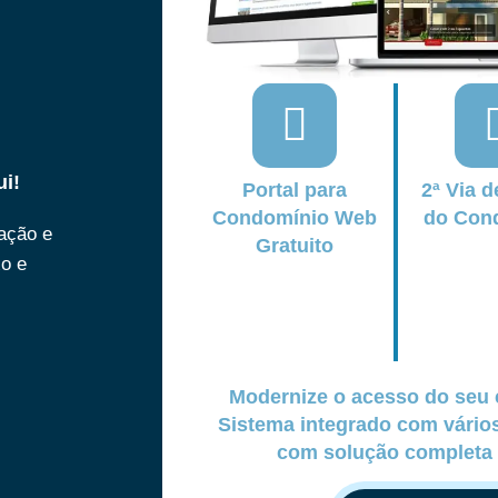
ui!
Portal para
2ª Via d
Condomínio Web
do Con
ração e
Gratuito
xo e
Modernize o acesso do seu 
Sistema integrado com vári
com solução completa 