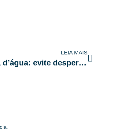
LEIA MAIS
Monitoramento de caixa d’água: evite desperdícios e reduza custos com tecnologia
cia.