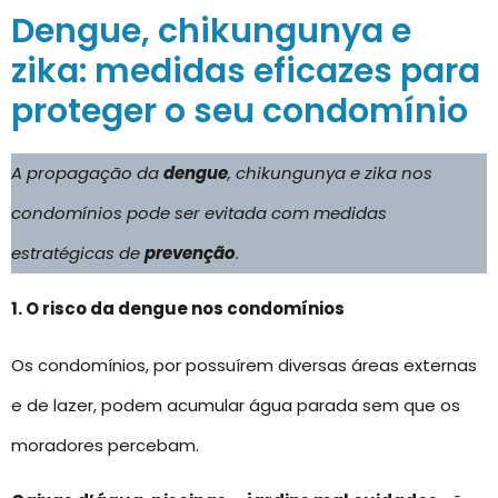
Dengue, chikungunya e
zika: medidas eficazes para
proteger o seu condomínio
A propagação da
dengue
, chikungunya e zika nos
condomínios pode ser evitada com medidas
estratégicas de
prevenção
.
1. O risco da dengue nos condomínios
Os condomínios, por possuírem diversas áreas externas
e de lazer, podem acumular água parada sem que os
moradores percebam.